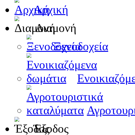
Αρχική
Διαμονή
Ξενοδοχεία
Ενοικιαζόμ
Αγροτουρ
Έξοδος