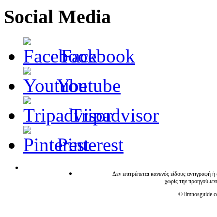
Social Media
Facebook
Youtube
Tripadvisor
Pinterest
Δεν επιτρέπεται κανενός είδους αντιγραφή ή
χωρίς την προηγούμεν
© limnosguide.co