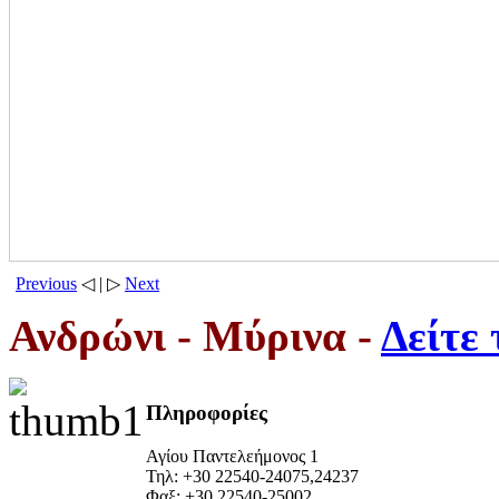
Previous
◁ | ▷
Next
Ανδρώνι - Μύρινα -
Δείτε 
Πληροφορίες
Αγίου Παντελεήμονος 1
Τηλ: +30 22540-24075,24237
Φαξ: +30 22540-25002