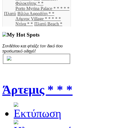
Φιλοκτήτης * *
Porto Myrina Palace * * * * *
Πλατύ
Βίλλα Αφροδίτη * *
Λήμνος Village * * * * *
Ντίνα * *
Πλατύ Beach *
My Hot Spots
Συνδέσου και φτιάξε τον δικό σου
προσωπικό οδηγό!
Άρτεμις * * *