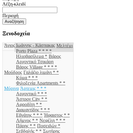
Λέξη-κλειδί
Περιοχή
Ξενοδοχεία
Άγιος Ιωάννης - Κάσπακας
Μελτέμι
Porto Plaza * * * *
Ηλιοβασίλεμα *
Βάρος
Αρχοντικό Τσικάρη
Βάρος Village * * * *
Μούδρος
Γαλάζιο λιμάνι * *
Κύμα * * *
Φιλοξενία Apartments * *
Μύρινα
Άρτεμις * * *
Αρχοντικό * * *
Άστρον City * *
Αφροδίτη * *
Διαμαντίδης * * *
Εβγάτης * * *
Ήφαιστος * *
Λήμνος * *
Νεφέλη * * *
Πάρης * *
Ποσειδών *
Σεβδαλής * *
Σωτήρης