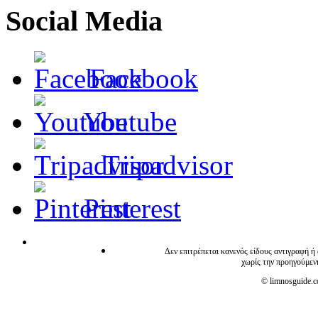
Social Media
Facebook
Youtube
Tripadvisor
Pinterest
Δεν επιτρέπεται κανενός είδους αντιγραφή ή
χωρίς την προηγούμεν
© limnosguide.co