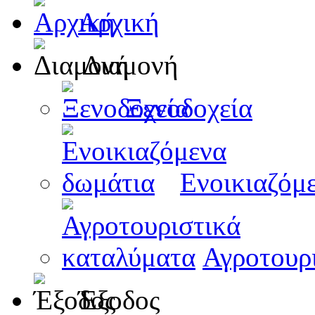
Αρχική
Διαμονή
Ξενοδοχεία
Ενοικιαζόμ
Αγροτουρ
Έξοδος