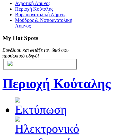
Αγροτική Λήμνος
Περιοχή Κούταλης
Βορειοανατολική Λήμνος
Μούδρος & Νοτιοανατολική
Λήμνος
My Hot Spots
Συνδέσου και φτιάξε τον δικό σου
προσωπικό οδηγό!
Περιοχή Κούταλης