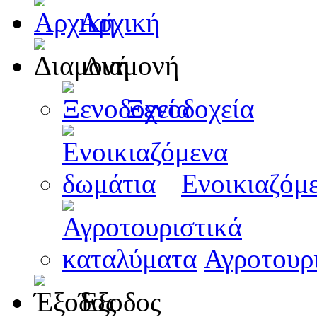
Αρχική
Διαμονή
Ξενοδοχεία
Ενοικιαζόμ
Αγροτουρ
Έξοδος