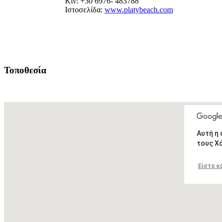
Κιν: +30 6976- 483788
Ιστοσελίδα:
www.platybeach.com
Τοποθεσία
Αυτή η
τους Χ
Είστε κ