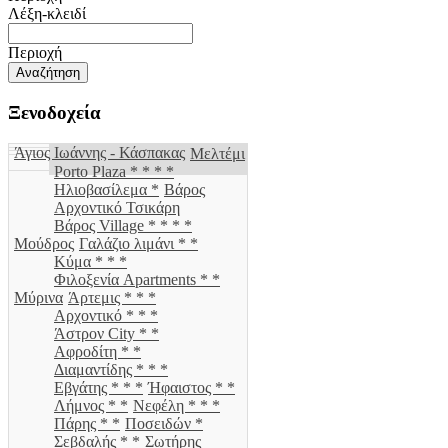
Λέξη-κλειδί
Περιοχή
Ξενοδοχεία
Άγιος Ιωάννης - Κάσπακας
Μελτέμι
Porto Plaza * * * *
Ηλιοβασίλεμα *
Βάρος
Αρχοντικό Τσικάρη
Βάρος Village * * * *
Μούδρος
Γαλάζιο λιμάνι * *
Κύμα * * *
Φιλοξενία Apartments * *
Μύρινα
Άρτεμις * * *
Αρχοντικό * * *
Άστρον City * *
Αφροδίτη * *
Διαμαντίδης * * *
Εβγάτης * * *
Ήφαιστος * *
Λήμνος * *
Νεφέλη * * *
Πάρης * *
Ποσειδών *
Σεβδαλής * *
Σωτήρης