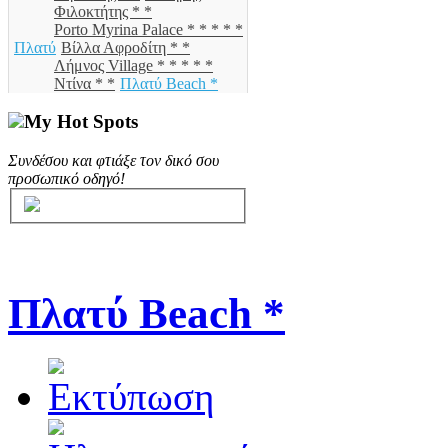
Φιλοκτήτης * *
Porto Myrina Palace * * * * *
Πλατύ
Βίλλα Αφροδίτη * *
Λήμνος Village * * * * *
Ντίνα * *
Πλατύ Beach *
My Hot Spots
Συνδέσου και φτιάξε τον δικό σου
προσωπικό οδηγό!
Πλατύ Beach *