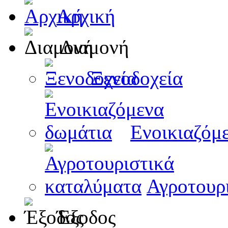
Αρχική
Διαμονή
Ξενοδοχεία
Ενοικιαζόμ
Αγροτουρ
Έξοδος