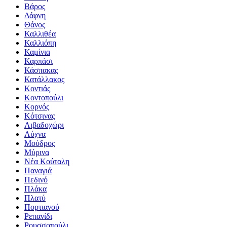
Βάρος
Δάφνη
Θάνος
Καλλιθέα
Καλλιόπη
Καμίνια
Καρπάσι
Κάσπακας
Κατάλλακος
Κοντιάς
Κοντοπούλι
Κορνός
Κότσινας
Λιβαδοχώρι
Λύχνα
Μούδρος
Μύρινα
Νέα Κούταλη
Παναγιά
Πεδινό
Πλάκα
Πλατύ
Πορτιανού
Ρεπανίδι
Ρουσσοπούλι